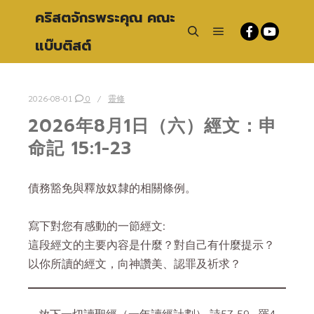
คริสตจักรพระคุณ คณะ
แบ๊บติสต์
Main menu
Search
2026-08-01
0
靈修
2026年8月1日（六）經文：申
命記 15:1-23
債務豁免與釋放奴隸的相關條例。
寫下對您有感動的一節經文:
這段經文的主要內容是什麼？對自己有什麼提示？
以你所讀的經文，向神讚美、認罪及祈求？
放下一切讀聖經（一年讀經計劃） 詩57-59 羅4