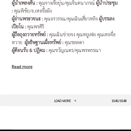
ผู้นำเพลงสั้น
:
คุณจางเจียยุ่น/คุณจินตนาภรณ์
ผู้นำประชุม
:
คุณพิชัย/อ.เหอจื้อผิง
ผู้อ่านพระวจนะ
:
คุณอรวรรณ/คุณเฉินเสี่ยวหลิง
ผู้บรรเลง
เปียโน
:
คุณพรศิริ
ผู้ถือถุงถวายทรัพย์
:
คุณเฉินข่ายจง คุณหยูเฟย คุณเหอจื่อ
หวาย
ผู้อธิษฐานเผื่อทรัพย์
:
คุณชลลดา
ผู้ต้อนรับ
& ปฏิคม :
คุณขวัญเนตร/คุณพรพรรณา
Read more
LOAD MORE
1040/1048