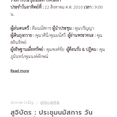
ประจำวันอาทิตย์ที่
:
22 สิงหาคม ค.ศ. 2010
เวลา :
9:00
น.
ผู้เล่นดนตรี
:
ทีมนมัสการ
ผู้นำประชุม
:
คุณปริญญา
ผู้เดินถุงถวาย
:
คุณวศินี/คุณมนัสวี
ผู้อ่านพระวจนะ
:
คุณ
สลินทิพย์
ผู้อธิษฐานเผื่อทรัพย์
:
คุณพงศ์ชัย
ผู้ต้อนรับ
& ปฏิคม :
คุณ
ภูมินทร์/คุณนงค์ลักษณ์
Read more
2010-08-15
0
สูจิบัตร 程序表
สูจิบัตร : ประชุมนมัสการ วัน