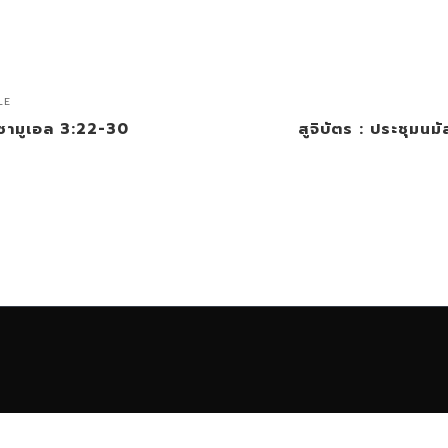
LE
2 ซามูเอล 3:22-30
สูจิบัตร : ประชุมนม