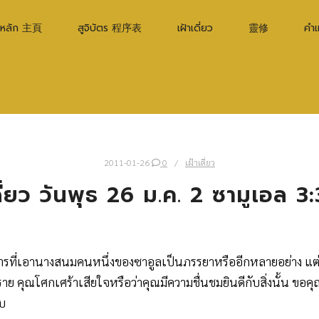
าหลัก 主頁
สูจิบัตร 程序表
เฝ้าเดี่ยว
靈修
คำ
2011-01-26
0
เฝ้าเดี่ยว
ดี่ยว วันพุธ 26 ม.ค. 2 ซามูเอล 3
มคือการที่เอานางสนมคนหนึ่งของซาอูลเป็นภรรยาหรืออีกหลายอย่าง 
ราย คุณโศกเศร้าเสียใจหรือว่าคุณมีความชื่นชมยินดีกับสิ่งนั้น ขอค
อบ