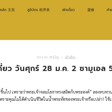
าหลัก 主頁
สูจิบัตร 程序表
เฝ้าเดี่ยว
靈修
คำ
2011-01-28
0
เฝ้าเดี่ยว
ดี่ยว วันศุกร์ 28 ม.ค. 2 ซามูเอล 
งๆ ขึ้นไป เพราะว่าพระเจ้าจอมโยธาทรงสถิตกับพระองค์” ลองทบทวนช
็นเพราะคุณไม่ได้ดำเนินชีวิตในน้ำพระทัยของพระเจ้าหรือเปล่า? ใช้