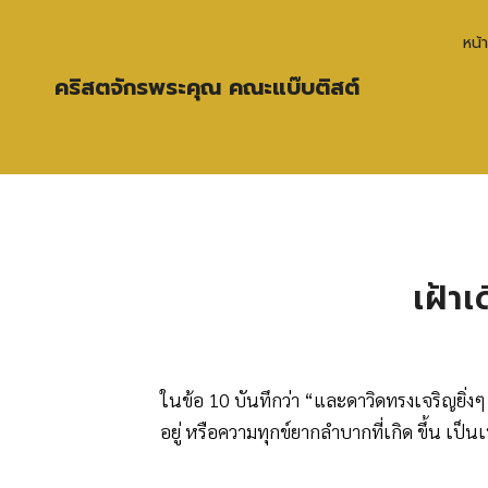
หน้
คริสตจักรพระคุณ คณะแบ๊บติสต์
เฝ้าเ
ในข้อ 10 บันทึกว่า “และดาวิดทรงเจริญยิ่
อยู่ หรือความทุกข์ยากลำบากที่เกิด ขึ้น เป