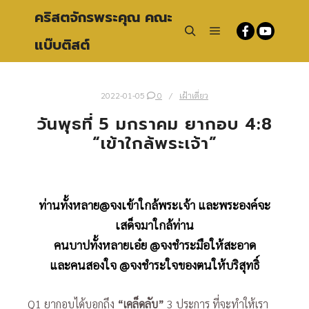
คริสตจักรพระคุณ คณะ
แบ๊บติสต์
Main menu
Search
2022-01-05
0
เฝ้าเดี่ยว
วันพุธที่ 5 มกราคม ยากอบ 4:8
“เข้าใกล้พระเจ้า”
ท่านทั้งหลาย
@
จงเข้าใกล้พระเจ้า และพระองค์จะ
เสด็จมาใกล้ท่าน
คนบาปทั้งหลายเอ๋ย @จงชำระมือให้สะอาด
และคนสองใจ @จงชำระใจของตนให้บริสุทธิ์
Q1 ยากอบได้บอกถึง
“เคล็ดลับ”
3 ประการ ที่จะทำให้เรา