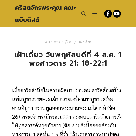
คริสตจักรพระคุณ คณะ
แบ๊บติสต์
Main menu
Search
2011-08-04
0
เฝ้าเดี่ยว
เฝ้าเดี่ยว วันพฤหัสบดีที่ 4 ส.ค. 1
พงศาวดาร 21: 18-22:1
เมื่อดาวิดสำนึกในความผิดบาปของตน ดาวิดต้องสร้าง
แท่นบูชาถวายพระเจ้า ถวายเครื่องเผาบูชา เครื่อง
ศานติบูชา กราบทูลออกพระนามพระเยโฮวาห์ (ข้อ
26) พระเจ้าทรงมีพระเมตตา ทรงตอบดาวิดด้วยการสั่ง
ให้ทูตสวรรค์หยุดทำลาย (ข้อ 27) สิ่งนี้สอดคล้องกับ
พระธรรม 1 ยอห์น 1:9 ที่ว่า “ถ้าเราสารภาพบาปของ