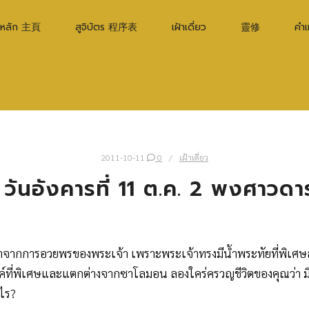
าหลัก 主頁
สูจิบัตร 程序表
เฝ้าเดี่ยว
靈修
คำ
2011-10-11
0
เฝ้าเดี่ยว
ยว วันอังคารที่ 11 ต.ค. 2 พงศาวดา
มาจากการอวยพรของพระเจ้า เพราะพระเจ้าทรงมีน้ำพระทัยที่พิ
ค์ที่พิเศษและแตกต่างจากซาโลมอน ลองใคร่ครวญชีวิตของคุณว่า 
งไร?