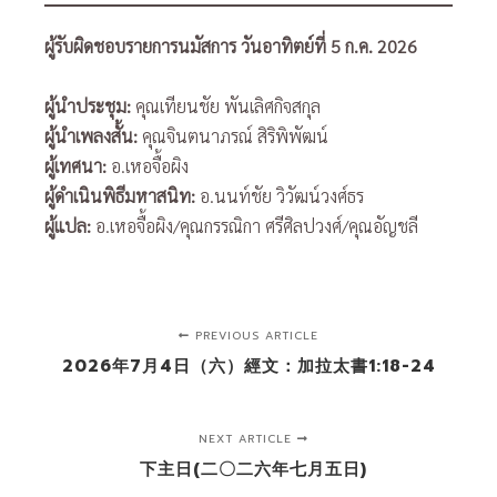
ผู้รับผิดชอบรายการนมัสการ วันอาทิตย์ที่ 5 ก.ค. 2026
ผู้นำประชุม:
คุณเทียนชัย พันเลิศกิจสกุล
ผู้นำเพลงสั้น:
คุณจินตนาภรณ์ สิริพิพัฒน์
ผู้เทศนา:
อ.เหอจื้อผิง
ผู้ดำเนินพิธีมหาสนิท:
อ.นนท์ชัย วิวัฒน์วงศ์ธร
ผู้แปล:
อ.เหอจื้อผิง/คุณกรรณิกา ศรีศิลปวงศ์/คุณอัญชลี
PREVIOUS ARTICLE
2026年7月4日（六）經文：加拉太書1:18-24
NEXT ARTICLE
下主日(二〇二六年七月五日)