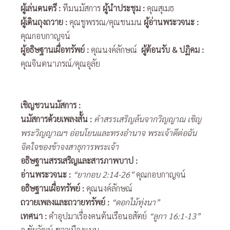
ผู้เล่นดนตรี
:
ทีมนมัสการ
ผู้นำประชุม
:
คุณสุเมธ
ผู้เดินถุงถวาย
:
คุณชูพรรณ/คุณชนมน
ผู้อ่านพระวจนะ
:
คุณกอบกาญจน์
ผู้อธิษฐานเผื่อทรัพย์
:
คุณนงค์ลักษณ์
ผู้ต้อนรับ
& ปฏิคม :
คุณจินตนาภรณ์/คุณอุลัย
เชิญชวนนมัสการ
:
นมัสการด้วยเพลงสั้น
:
คำสรรเสริญล้นจากวิญญาณ เชิญ
พระวิญญาณฯ อ่อนโยนและทรงอำนาจ พระเจ้าดีต่อฉัน
จิตใจของข้าจงสาธุการพระเจ้า
อธิษฐานสรรเสริญและสารภาพบาป
:
อ่านพระวจนะ
:
“ยากอบ 2:14-26”
คุณกอบกาญจน์
อธิษฐานเผื่อทรัพย์
:
คุณนงค์ลักษณ์
ถวายเพลงและถวายทรัพย์
:
“ดอกไม้ทุ่งนา”
เทศนา
:
คำอุปมาเรื่องคนต้นเรือนอสัตย์
“ลูกา 16:1-13”
อ.ชัยวัฒน์ ชาวเมืองแมน