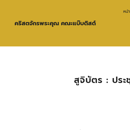
หน้
คริสตจักรพระคุณ คณะแบ๊บติสต์
สูจิบัตร : ปร