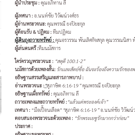
ผู้นำประชุม
:
คุณอภิทาน ลี
ผู้เทศนา :
อ.นนท์ชัย วิวัฒน์วงศ์ธร
ผู้อ่านพระวจนะ:
คุณพรรณี ยงปิยะกุล
ผู้ต้อนรับ & ปฏิคม :
ทีมปฏิคม
ผู้เดินถุงถวายทรัพย์ :
คุณอรวรรณ พันเลิศกิจสกุล คุณวรรณนิสา 
ผู้เล่นดนตรี :
ทีมนมัสการ
ใคร่ครวญพระวจนะ :
“สดุดี 100:1-2”
นมัสการด้วยเพลงสั้น:
รักเเละสัตย์ซื่อ ฉันจะร้องถึงความรักของ
อธิษฐานสรรเสริญและสารภาพบาป :
อ่านพระวจนะ :
“
สุภาษิต 6:16-19
”
คุณพรรณี ยงปิยะกุล
อธิษฐานเผื่อทรัพย์ :
คุณอภิทาน ลี
ถวายเพลงและถวายทรัพย์ :
“แล้วแต่พระองค์เจ้า”
เทศนา :
“มือเปื้อนเลือด”
“
สุภาษิต 6:16-19
”
อ.นนท์ชัย วิวัฒน์
ตอบสนองพระวจนะด้วยเพลง :
“รักพระเยซูรักมากกว่าก่อน”
ประกาศ :
อธิษฐานขอพระพร :